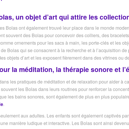
las, un objet d’art qui attire les collecti
s, les Bolas ont également trouvé leur place dans le monde mode
ent souvent des Bolas pour concevoir des colliers, des bracelets
omme ornements pour les sacs à main, les porte-clés et les obje
de Bolas qui se consacrent à la recherche et à l’acquisition de 
s objets d’art et les exposent fièrement dans des vitrines ou de
ur la méditation, la thérapie sonore et l’
ans les pratiques de méditation et de relaxation pour aider à calm
t souvent les Bolas dans leurs routines pour renforcer la concent
 que les bains sonores, sont également de plus en plus populaire
de
.
eulement aux adultes. Les enfants sont également captivés par l
d’une manière ludique et interactive. Les Bolas sont ainsi deve