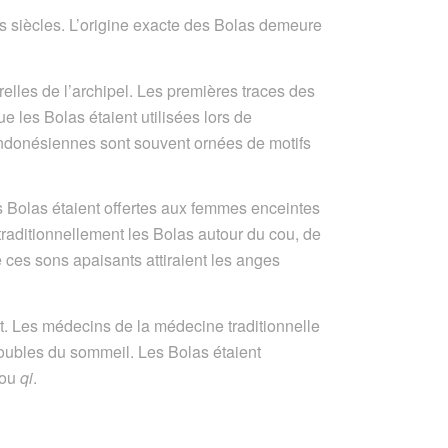
es siècles. L’origine exacte des Bolas demeure
relles de l’archipel. Les premières traces des
 les Bolas étaient utilisées lors de
 indonésiennes sont souvent ornées de motifs
s Bolas étaient offertes aux femmes enceintes
raditionnellement les Bolas autour du cou, de
e ces sons apaisants attiraient les anges
prit. Les médecins de la médecine traditionnelle
 troubles du sommeil. Les Bolas étaient
 ou
qi
.