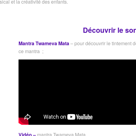
sical et la créativité des enfants.
Découvrir le so
Mantra Twameva Mata
– pour découvrir le tintement 
ce mantra ;
Vidéo –
mantra Twameva Mata