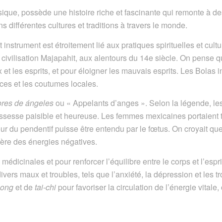
ique, possède une histoire riche et fascinante qui remonte à d
 différentes cultures et traditions à travers le monde.
instrument est étroitement lié aux pratiques spirituelles et cultu
ivilisation Majapahit, aux alentours du 14e siècle. On pense que
 et les esprits, et pour éloigner les mauvais esprits. Les Bolas
ces et les coutumes locales.
res de ángeles
ou « Appelants d’anges ». Selon la légende, le
ossesse paisible et heureuse. Les femmes mexicaines portaient t
ieur du pendentif puisse être entendu par le fœtus. On croyait qu
 mère des énergies négatives.
ns médicinales et pour renforcer l’équilibre entre le corps et l’es
divers maux et troubles, tels que l’anxiété, la dépression et les
gong
et de
tai-chi
pour favoriser la circulation de l’énergie vitale,