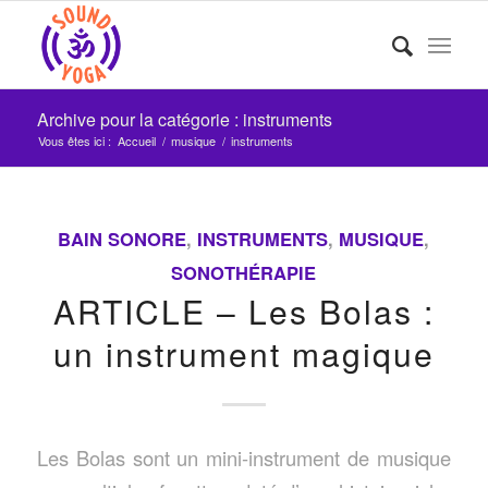
Archive pour la catégorie : instruments
Vous êtes ici :
Accueil
/
musique
/
instruments
BAIN SONORE
,
INSTRUMENTS
,
MUSIQUE
,
SONOTHÉRAPIE
ARTICLE – Les Bolas :
un instrument magique
Les Bolas sont un mini-instrument de musique